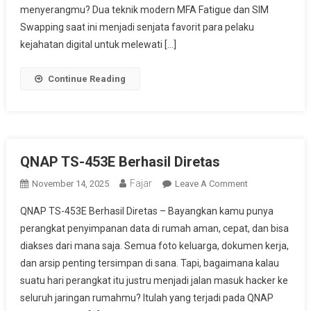
menyerangmu? Dua teknik modern MFA Fatigue dan SIM
Swapping saat ini menjadi senjata favorit para pelaku
kejahatan digital untuk melewati […]
Continue Reading
QNAP TS-453E Berhasil Diretas
Fajar
On
November 14, 2025
Leave A Comment
QNAP
QNAP TS-453E Berhasil Diretas – Bayangkan kamu punya
TS-
perangkat penyimpanan data di rumah aman, cepat, dan bisa
453E
diakses dari mana saja. Semua foto keluarga, dokumen kerja,
Berhasil
dan arsip penting tersimpan di sana. Tapi, bagaimana kalau
Diretas
suatu hari perangkat itu justru menjadi jalan masuk hacker ke
seluruh jaringan rumahmu? Itulah yang terjadi pada QNAP