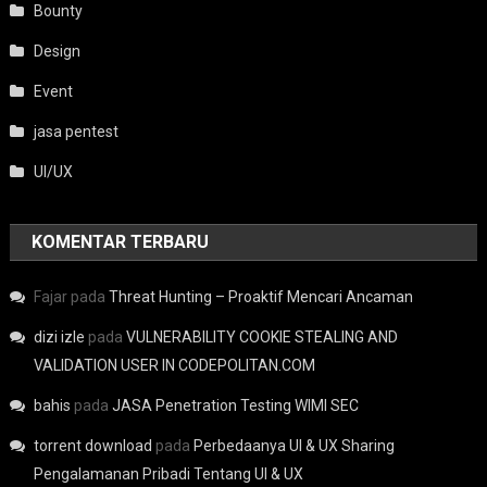
Bounty
Design
Event
jasa pentest
UI/UX
KOMENTAR TERBARU
Fajar
pada
Threat Hunting – Proaktif Mencari Ancaman
dizi izle
pada
VULNERABILITY COOKIE STEALING AND
VALIDATION USER IN CODEPOLITAN.COM
bahis
pada
JASA Penetration Testing WIMI SEC
torrent download
pada
Perbedaanya UI & UX Sharing
Pengalamanan Pribadi Tentang UI & UX