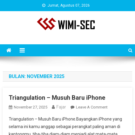
Skip
Jumat, Agustus 07, 2026
to
content
WIMISEC BLOG
Situs Seputar Penetration Testing, Bug Bounty & Tutorial Hacking
Terbaru
BULAN:
NOVEMBER 2025
Triangulation – Musuh Baru iPhone
Fajar
On
November 27, 2025
Leave A Comment
Triangulation
Triangulation – Musuh Baru iPhone.Bayangkan iPhone yang
–
selama ini kamu anggap sebagai perangkat paling aman di
Musuh
kantongmu, tiba-tiba diam-diam menjadi alat mata-mata.
Baru