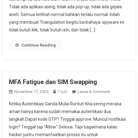
Tidak ada aplikasi asing, tidak ada pop-up, tidak ada gejala
IPhone
aneh. Semua terlihat normal bahkan terlalu normal. Inilah
yang membuat Triangulation begitu berbahaya: spyware ini
tidak butuh klik, tidak butuh izin, dan tidak […]
Continue Reading
MFA Fatigue dan SIM Swapping
Fajar
On
November 17, 2025
Leave A Comment
MFA
Ketika Autentikasi Ganda Mulai Runtuh Kita sering merasa
Fatigue
aman hanya karena sudah memakai autentikasi dua
Dan
langkah.Dapat kode OTP? Tinggal approve. Muncul notifikasi
SIM
login? Tinggal tap “Allow”.Selesai. Tapi bagaimana kalau
Swapping
hacker justru memanfaatkan proses itu untuk