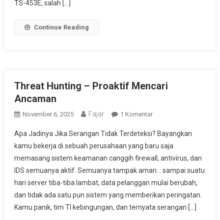
TS-453E, salah […]
Continue Reading
Threat Hunting – Proaktif Mencari
Ancaman
Fajar
Pada
November 6, 2025
1 Komentar
Threat
Apa Jadinya Jika Serangan Tidak Terdeteksi? Bayangkan
Hunting
kamu bekerja di sebuah perusahaan yang baru saja
–
memasang sistem keamanan canggih firewall, antivirus, dan
Proaktif
IDS semuanya aktif. Semuanya tampak aman… sampai suatu
Mencari
Ancaman
hari server tiba-tiba lambat, data pelanggan mulai berubah,
dan tidak ada satu pun sistem yang memberikan peringatan.
Kamu panik, tim TI kebingungan, dan ternyata serangan […]