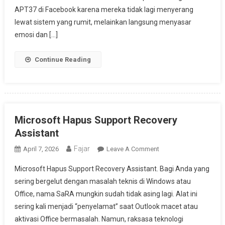
APT37 di Facebook karena mereka tidak lagi menyerang
lewat sistem yang rumit, melainkan langsung menyasar
emosi dan […]
Continue Reading
Microsoft Hapus Support Recovery
Assistant
Fajar
On
April 7, 2026
Leave A Comment
Microsoft
Microsoft Hapus Support Recovery Assistant. Bagi Anda yang
Hapus
sering bergelut dengan masalah teknis di Windows atau
Support
Office, nama SaRA mungkin sudah tidak asing lagi. Alat ini
Recovery
sering kali menjadi “penyelamat” saat Outlook macet atau
Assistant
aktivasi Office bermasalah. Namun, raksasa teknologi