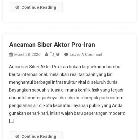
Continue Reading
Ancaman Siber Aktor Pro-Iran
Fajar
On
Maret 28, 2026
Leave A Comment
Ancaman
Ancaman Siber Aktor Pro-Iran bukan lagi sekadar bumbu
Siber
berita internasional, melainkan realitas pahit yang kini
Aktor
menghantui berbagai infrastruktur vital di seluruh dunia.
Pro-
Bayangkan sebuah situasi di mana konflik fisik yang terjadi
Iran
ribuan kilometer jauhnya tiba-tiba berdampak pada sistem
pengolahan air di kota kecil atau layanan publik yang Anda
gunakan sehari-hari. Inilah wajah baru peperangan modern:
[…]
Continue Reading