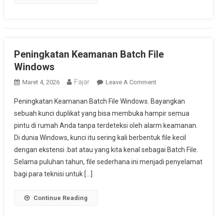
Peningkatan Keamanan Batch File
Windows
Fajar
On
Maret 4, 2026
Leave A Comment
Peningkatan
Peningkatan Keamanan Batch File Windows. Bayangkan
Keamanan
sebuah kunci duplikat yang bisa membuka hampir semua
Batch
pintu di rumah Anda tanpa terdeteksi oleh alarm keamanan.
File
Di dunia Windows, kunci itu sering kali berbentuk file kecil
Windows
dengan ekstensi .bat atau yang kita kenal sebagai Batch File.
Selama puluhan tahun, file sederhana ini menjadi penyelamat
bagi para teknisi untuk […]
Continue Reading