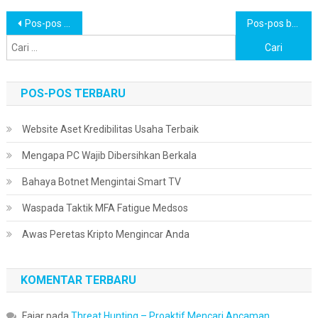
Navigasi
Cari
Pos-pos lama
Pos-pos baru
untuk:
pos
POS-POS TERBARU
Website Aset Kredibilitas Usaha Terbaik
Mengapa PC Wajib Dibersihkan Berkala
Bahaya Botnet Mengintai Smart TV
Waspada Taktik MFA Fatigue Medsos
Awas Peretas Kripto Mengincar Anda
KOMENTAR TERBARU
Fajar
pada
Threat Hunting – Proaktif Mencari Ancaman