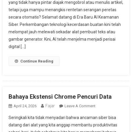
yang tidak hanya pintar diajak mengobrol atau menulis artikel,
AI
tetapi juga mampu menangkis rentetan serangan peretas
Keamanan
secara otomatis? Selamat datang di Era Baru AI Keamanan
Siber
Siber. Perkembangan teknologi kecerdasan buatan kini telah
melompat jauh melewati sekadar alat pembuat teks atau
gambar generator. Kini, AI telah menjelma menjadi perisai
digital […]
Continue Reading
Bahaya Ekstensi Chrome Pencuri Data
Fajar
On
April 24, 2026
Leave A Comment
Bahaya
Seringkali kita tidak menyadari bahwa ancaman siber bisa
Ekstensi
datang dari alat yang kita anggap membantu produktivitas
Chrome