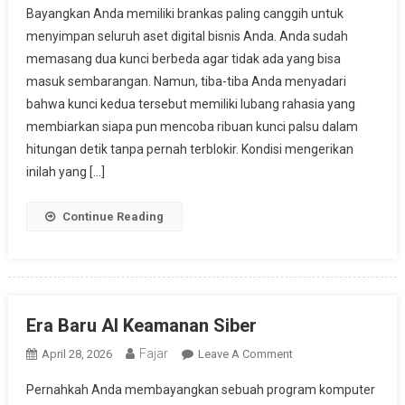
Bayangkan Anda memiliki brankas paling canggih untuk
Berita
Awas Peretas Kripto Mengincar Anda
Kritis
menyimpan seluruh aset digital bisnis Anda. Anda sudah
Autentikasi
Berita
Website Aset Kredibilitas Usaha Terbaik
memasang dua kunci berbeda agar tidak ada yang bisa
CPanel
masuk sembarangan. Namun, tiba-tiba Anda menyadari
bahwa kunci kedua tersebut memiliki lubang rahasia yang
membiarkan siapa pun mencoba ribuan kunci palsu dalam
hitungan detik tanpa pernah terblokir. Kondisi mengerikan
inilah yang […]
Continue Reading
Era Baru AI Keamanan Siber
Fajar
On
April 28, 2026
Leave A Comment
Era
Pernahkah Anda membayangkan sebuah program komputer
Baru