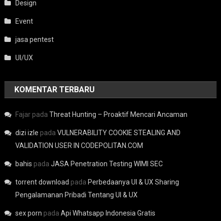
Design
Event
jasa pentest
UI/UX
KOMENTAR TERBARU
Fajar
pada
Threat Hunting – Proaktif Mencari Ancaman
dizi izle
pada
VULNERABILITY COOKIE STEALING AND
VALIDATION USER IN CODEPOLITAN.COM
bahis
pada
JASA Penetration Testing WIMI SEC
torrent download
pada
Perbedaanya UI & UX Sharing
Pengalamanan Pribadi Tentang UI & UX
sex porn
pada
Api Whatsapp Indonesia Gratis