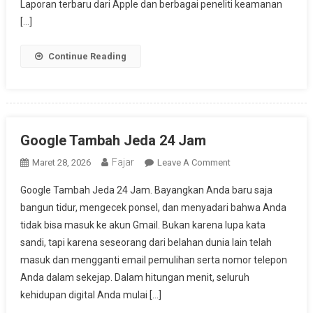
Laporan terbaru dari Apple dan berbagai peneliti keamanan
[…]
Continue Reading
Google Tambah Jeda 24 Jam
Fajar
On
Maret 28, 2026
Leave A Comment
Google
Google Tambah Jeda 24 Jam. Bayangkan Anda baru saja
Tambah
bangun tidur, mengecek ponsel, dan menyadari bahwa Anda
Jeda
tidak bisa masuk ke akun Gmail. Bukan karena lupa kata
24
sandi, tapi karena seseorang dari belahan dunia lain telah
Jam
masuk dan mengganti email pemulihan serta nomor telepon
Anda dalam sekejap. Dalam hitungan menit, seluruh
kehidupan digital Anda mulai […]