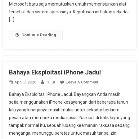
Microsoft baru saja memutuskan untuk memensiunkan alat
tersebut dari sistem operasinya. Keputusan ini bukan sekadar
[…]
Continue Reading
Bahaya Eksploitasi iPhone Jadul
Fajar
On
April 3, 2026
Leave A Comment
Bahaya
Bahaya Eksploitasi iPhone Jadul. Bayangkan Anda masih
Eksploitasi
setia menggunakan iPhone kesayangan dari beberapa tahun
IPhone
lalu yang kinerjanya masih mulus untuk sekadar berkirim
Jadul
pesan atau membuka media sosial. Namun, di balik layar yang
tampak normal itu, sebuah lubang keamanan raksasa sedang
menganga, menunggu peretas untuk masuk tanpa izin.