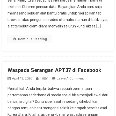
sehari-hari, itulah sebabnya kita harus memahami bahaya
Pencuri
ekstensi Chrome pencuri data. Bayangkan Anda baru saja
Data
memasang sebuah alat bantu gratis untuk merapikan tab
browser atau pengunduh video otomatis, namun di balik layar,
alat tersebut diam-diam menyalin seluruh kunci akses […]
Continue Reading
Waspada Serangan APT37 di Facebook
Fajar
On
April 13, 2026
Leave A Comment
Waspada
Pernahkah Anda terpikir bahwa sebuah permintaan
Serangan
pertemanan sederhana di media sosial bisa menjadi awal dari
APT37
bencana digital? Dunia siber saat ini sedang dihebohkan
Di
dengan temuan baru mengenai taktik kelompok peretas asal
Facebook
Korea Utara. Kita harus benar-benar waspada serangan