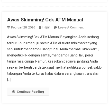
Awas Skimming! Cek ATM Manual
Fajar
On
Februari 28, 2026
Leave A Comment
Awas
Awas Skimming! Cek ATM Manual Bayangkan Anda sedang
Skimming!
terburu-buru menuju mesin ATM di sudut minimarket yang
Cek
sepi untuk mengambil uang tunai. Anda memasukkan kartu,
ATM
mengetik PIN dengan santai, mengambil uang, lalu pergi
Manual
tanpa rasa curiga. Namun, keesokan paginya, jantung Anda
seakan berhenti berdetak saat melihat notifikasi ponsel: saldo
tabungan Anda terkuras habis dalam serangkaian transaksi
[…]
Continue Reading