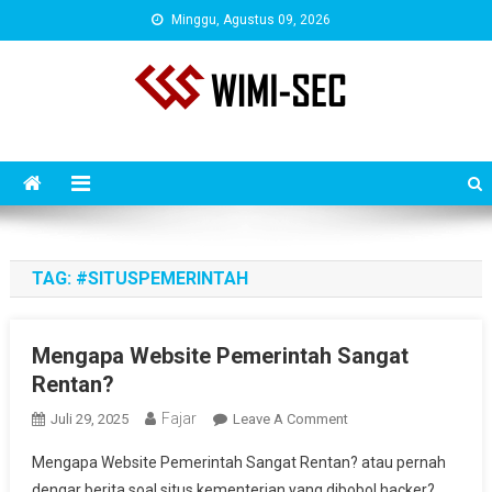
Skip
Minggu, Agustus 09, 2026
to
content
WIMISEC BLOG
Situs Seputar Penetration Testing, Bug Bounty & Tutorial Hacking
Terbaru
TAG:
#SITUSPEMERINTAH
Mengapa Website Pemerintah Sangat
Rentan?
Fajar
On
Juli 29, 2025
Leave A Comment
Mengapa
Mengapa Website Pemerintah Sangat Rentan? atau pernah
Website
dengar berita soal situs kementerian yang dibobol hacker?