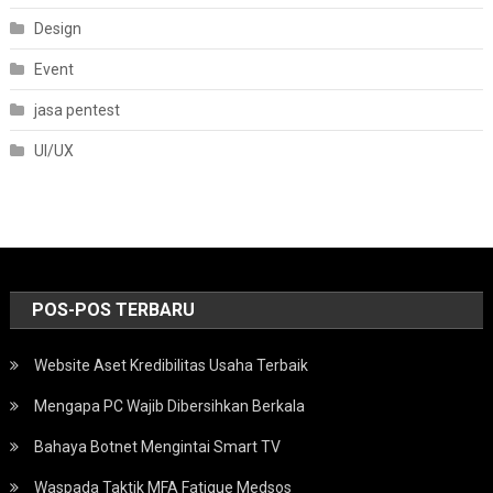
Design
Event
jasa pentest
UI/UX
POS-POS TERBARU
Website Aset Kredibilitas Usaha Terbaik
Mengapa PC Wajib Dibersihkan Berkala
Bahaya Botnet Mengintai Smart TV
Waspada Taktik MFA Fatigue Medsos