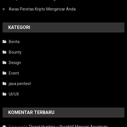
Awas Peretas Kripto Mengincar Anda
KATEGORI
Berita
Bounty
Design
Event
jasa pentest
UI/UX
KOMENTAR TERBARU
Fajar
pada
Threat Hunting – Proaktif Mencari Ancaman