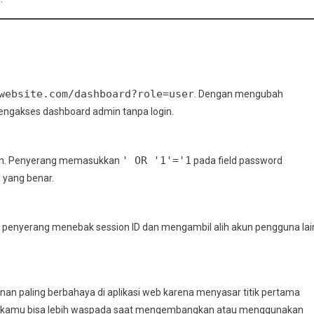
website.com/dashboard?role=user
. Dengan mengubah
mengakses dashboard admin tanpa login.
' OR '1'='1
ction. Penyerang memasukkan
pada field password
 yang benar.
 penyerang menebak session ID dan mengambil alih akun pengguna lai
nan paling berbahaya di aplikasi web karena menyasar titik pertama
ni, kamu bisa lebih waspada saat mengembangkan atau menggunakan