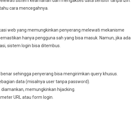
elewati sistem keamanan dan mengakses data sensitif tanpa izin.
 tahu cara mencegahnya.
likasi web yang memungkinkan penyerang melewati mekanisme
k memastikan hanya pengguna sah yang bisa masuk. Namun, jika ada
asi, sistem login bisa ditembus.
an benar sehingga penyerang bisa mengirimkan query khusus.
bagian data (misalnya user tanpa password).
k diamankan, memungkinkan hijacking.
eter URL atau form login.
.