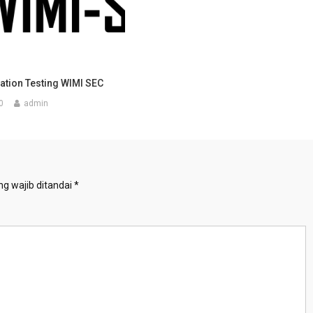
ation Testing WIMI SEC
0
admin
g wajib ditandai
*