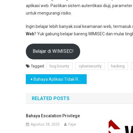
aplikasi web. Pastikan sistem autentikasi diuji, paramet
untuk mengurangi risiko.
Ingin belajar lebih banyak soal keamanan web, termasuk
Web
? Yuk gabung belajar bareng WIMISEC dan mulai ting
Belajar di WIMISEC!
Tagged
bug bounty
cybersecurity
hacking
Navigasi
Bahaya Aplikasi Tidak Resmi
pos
RELATED POSTS
Bahaya Escalation Privilege
Agustus 28, 2025
Fajar