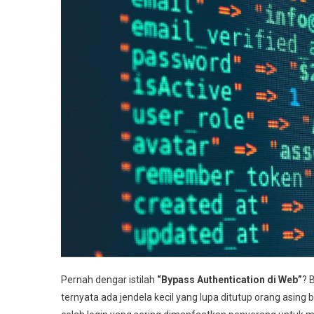
Pernah dengar istilah
“Bypass Authentication di Web”
? 
ternyata ada jendela kecil yang lupa ditutup orang asing b