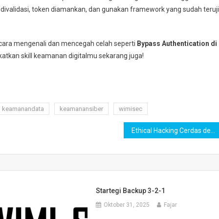
er divalidasi, token diamankan, dan gunakan framework yang sudah teruji
 cara mengenali dan mencegah celah seperti
Bypass Authentication di
katkan skill keamanan digitalmu sekarang juga!
keamanandata
keamanansiber
wimisec
Ethical Hacking Cerdas dengan AI
Startegi Backup 3-2-1
Oktober 31, 2025
Fajar