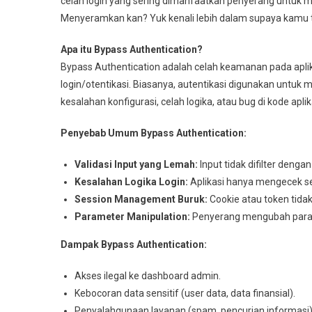
celah login yang sering dimanfaatkan penyerang untuk m
Menyeramkan kan? Yuk kenali lebih dalam supaya kamu
Apa itu Bypass Authentication?
Bypass Authentication adalah celah keamanan pada ap
login/otentikasi. Biasanya, autentikasi digunakan untu
kesalahan konfigurasi, celah logika, atau bug di kode aplik
Penyebab Umum Bypass Authentication:
Validasi Input yang Lemah:
Input tidak difilter deng
Kesalahan Logika Login:
Aplikasi hanya mengecek se
Session Management Buruk:
Cookie atau token tida
Parameter Manipulation:
Penyerang mengubah param
Dampak Bypass Authentication:
Akses ilegal ke dashboard admin.
Kebocoran data sensitif (user data, data finansial).
Penyalahgunaan layanan (spam, pencurian informasi)