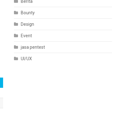
Berita
Bounty
Design
Event
jasa pentest
UI/UX