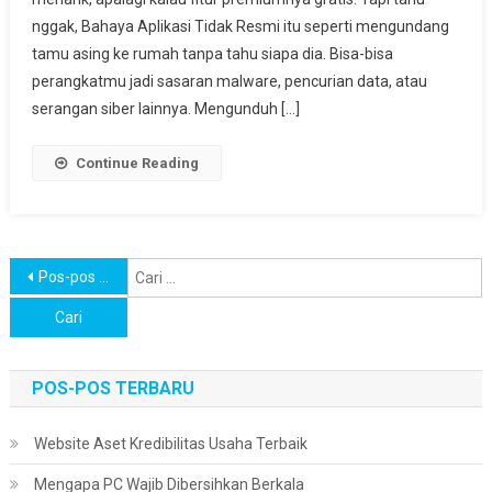
Resmi
nggak, Bahaya Aplikasi Tidak Resmi itu seperti mengundang
tamu asing ke rumah tanpa tahu siapa dia. Bisa-bisa
perangkatmu jadi sasaran malware, pencurian data, atau
serangan siber lainnya. Mengunduh […]
Continue Reading
Navigasi
C
Pos-pos lama
u
pos
POS-POS TERBARU
Website Aset Kredibilitas Usaha Terbaik
Mengapa PC Wajib Dibersihkan Berkala