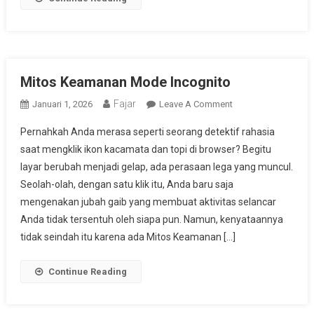
Mitos Keamanan Mode Incognito
Fajar
On
Januari 1, 2026
Leave A Comment
Mitos
Pernahkah Anda merasa seperti seorang detektif rahasia
Keamanan
saat mengklik ikon kacamata dan topi di browser? Begitu
Mode
layar berubah menjadi gelap, ada perasaan lega yang muncul.
Incognito
Seolah-olah, dengan satu klik itu, Anda baru saja
mengenakan jubah gaib yang membuat aktivitas selancar
Anda tidak tersentuh oleh siapa pun. Namun, kenyataannya
tidak seindah itu karena ada Mitos Keamanan […]
Continue Reading