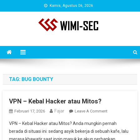
Skip
Kamis, Agustus 06, 2026
to
content
WIMISEC BLOG
Situs Seputar Penetration Testing, Bug Bounty & Tutorial Hacking
Terbaru
TAG:
BUG BOUNTY
VPN – Kebal Hacker atau Mitos?
Fajar
On
Februari 17, 2026
Leave A Comment
VPN
VPN – Kebal Hacker atau Mitos? Anda mungkin pernah
–
berada di situasi ini: sedang asyik bekerja di sebuah kafe, lalu
Kebal
merasa khawatir saat ingin masuk ke akun perbankan
Hacker