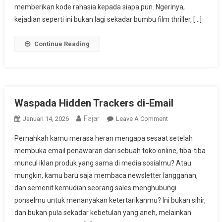
memberikan kode rahasia kepada siapa pun. Ngerinya,
kejadian seperti ini bukan lagi sekadar bumbu film thriller, […]
Continue Reading
Waspada Hidden Trackers di-Email
Fajar
On
Januari 14, 2026
Leave A Comment
Waspada
Pernahkah kamu merasa heran mengapa sesaat setelah
Hidden
membuka email penawaran dari sebuah toko online, tiba-tiba
Trackers
muncul iklan produk yang sama di media sosialmu? Atau
Di-
mungkin, kamu baru saja membaca newsletter langganan,
Email
dan semenit kemudian seorang sales menghubungi
ponselmu untuk menanyakan ketertarikanmu? Ini bukan sihir,
dan bukan pula sekadar kebetulan yang aneh, melainkan