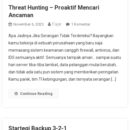
Threat Hunting – Proaktif Mencari
Ancaman
Fajar
Pada
November 6, 2025
1 Komentar
Threat
Apa Jadinya Jika Serangan Tidak Terdeteksi? Bayangkan
Hunting
kamu bekerja di sebuah perusahaan yang baru saja
–
memasang sistem keamanan canggih firewall, antivirus, dan
Proaktif
IDS semuanya aktif. Semuanya tampak aman… sampai suatu
Mencari
Ancaman
hari server tiba-tiba lambat, data pelanggan mulai berubah,
dan tidak ada satu pun sistem yang memberikan peringatan.
Kamu panik, tim TI kebingungan, dan ternyata serangan […]
Continue Reading
Startegi Backup 3-2-1