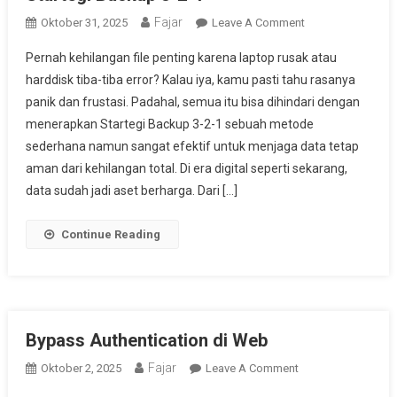
Fajar
On
Oktober 31, 2025
Leave A Comment
Startegi
Pernah kehilangan file penting karena laptop rusak atau
Backup
harddisk tiba-tiba error? Kalau iya, kamu pasti tahu rasanya
3-
panik dan frustasi. Padahal, semua itu bisa dihindari dengan
2-
menerapkan Startegi Backup 3-2-1 sebuah metode
1
sederhana namun sangat efektif untuk menjaga data tetap
aman dari kehilangan total. Di era digital seperti sekarang,
data sudah jadi aset berharga. Dari […]
Continue Reading
Bypass Authentication di Web
Fajar
On
Oktober 2, 2025
Leave A Comment
Bypass