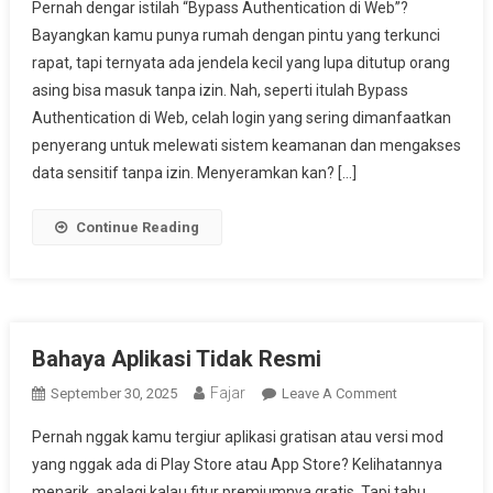
Pernah dengar istilah “Bypass Authentication di Web”?
Authentication
Bayangkan kamu punya rumah dengan pintu yang terkunci
Di
rapat, tapi ternyata ada jendela kecil yang lupa ditutup orang
Web
asing bisa masuk tanpa izin. Nah, seperti itulah Bypass
Authentication di Web, celah login yang sering dimanfaatkan
penyerang untuk melewati sistem keamanan dan mengakses
data sensitif tanpa izin. Menyeramkan kan? […]
Continue Reading
Bahaya Aplikasi Tidak Resmi
Fajar
On
September 30, 2025
Leave A Comment
Bahaya
Pernah nggak kamu tergiur aplikasi gratisan atau versi mod
Aplikasi
yang nggak ada di Play Store atau App Store? Kelihatannya
Tidak
menarik, apalagi kalau fitur premiumnya gratis. Tapi tahu