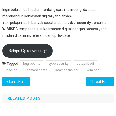
Ingin belajar lebih dalam tentang cara melindungi data dan
membangun kebiasaan digital yang aman?
Yuk, pelajari lebih banyak seputar dunia
cybersecurity
bersama
WIMISEC
tempat belajar keamanan digital dengan bahasa yang
mudah dipahami, relevan, dan up-to-date.
Belajar Cybersecurity!
Tagged
bug bounty
cybersecurity
datapribadi
hacker
keamanandata
keamanansiber
wimisec
Navigasi
LameHug Malware Cerdas Berbasis AI
Threat Hunting – Proaktif Mencari Ancaman
pos
RELATED POSTS