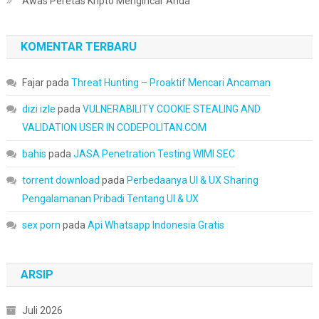
Awas Peretas Kripto Mengincar Anda
KOMENTAR TERBARU
Fajar
pada
Threat Hunting – Proaktif Mencari Ancaman
dizi izle
pada
VULNERABILITY COOKIE STEALING AND
VALIDATION USER IN CODEPOLITAN.COM
bahis
pada
JASA Penetration Testing WIMI SEC
torrent download
pada
Perbedaanya UI & UX Sharing
Pengalamanan Pribadi Tentang UI & UX
sex porn
pada
Api Whatsapp Indonesia Gratis
ARSIP
Juli 2026